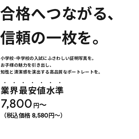
合
格
へ
つ
な
が
る
､
信
頼
の
一
枚
を
。
小学校･中学校の入試にふさわしい証明写真を。
お子様の魅力を引き出し､
知性と清潔感を演出する高品質なポートレートを。
業界最安値水準
7,800
〜
円
（税込価格 8,580円〜）