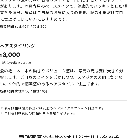
があります。写真専用のベースメイクで、健康的でハッキリとした顔
立ちを演出。髪型はご自身のお気に入りのまま、顔の印象だけプロ
に仕上げてほしい方におすすめです。
所要時間 女性 40分 / 男性 30分
ヘアスタイリング
3,000
¥
（税込価格
¥
3,300
）
髪の毛一本一本の動きやボリューム感は、写真の完成度に大きく影
響します。ご自身のメイクを活かしつつ、スタジオの照明に負けな
い、立体的で清潔感のあるヘアスタイルに仕上げます。
所要時間 女性 30分 / 男性 10分
※ 表示価格は撮影料金とは別途のヘアメイクオプション料金です。
※ 土日祝日は表記の価格に10%割増となります。
受験写真のためのオリジナルレタッチ