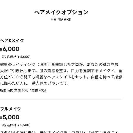
ヘアメイクオプション
HAIRMAKE
ヘア&メイク
6,000
¥
（税込価格
¥
6,600
）
撮影のライティング（照明）を熟知したプロが、あなたの魅力を最
大限に引き出します。肌の質感を整え、目力を強調するメイクと、全
方位どこから見ても綺麗なヘアスタイルをセット。自信を持って撮影
に臨みたい方に一番人気のプランです。
所要時間 女性 60分 / 男性 40分
フルメイク
5,000
¥
（税込価格
¥
5,500
）
スタジオの強い光は、普段のメイクを「白飛び」させてしまうこと