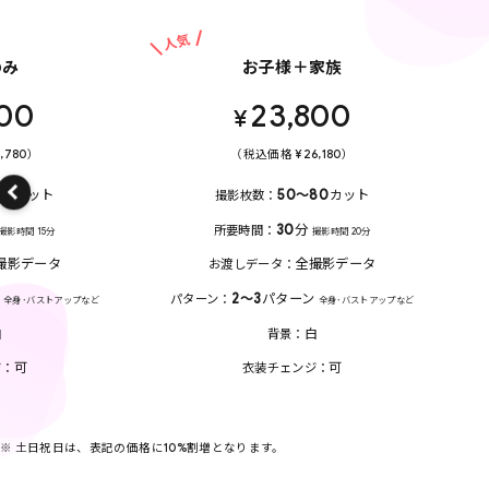
人気
のみ
お子様＋家族
800
23,800
¥
,780）
（税込価格 ¥26,180）
30
カット
50〜80
カット
撮影枚数
30
分
所要時間
撮影時間 15分
撮影時間 20分
撮影データ
全撮影データ
お渡しデータ
2〜3
パターン
パターン
全身･バストアップなど
全身･バストアップなど
白
白
背景
可
可
ジ
衣装チェンジ
※ 土日祝日は、表記の価格に10%割増となります。