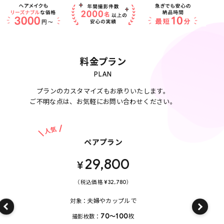
料金プラン
PLAN
プランのカスタマイズもお承りいたします。
ご不明な点は、お気軽にお問い合わせください。
人気
ペアプラン
29,800
¥
（税込価格 ¥32,780）
（
夫婦やカップルで
対象
対
70〜100
枚
撮影枚数
撮