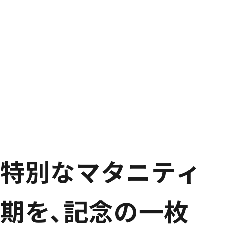
特
別
な
マ
タ
ニ
テ
ィ
期
を
､
記
念
の
一
枚