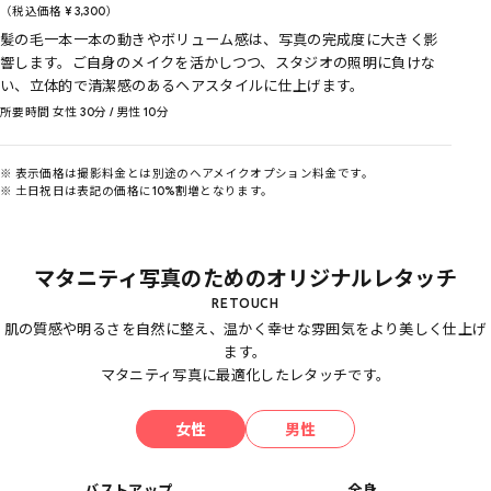
（税込価格
¥
3,300
）
髪の毛一本一本の動きやボリューム感は、写真の完成度に大きく影
響します。ご自身のメイクを活かしつつ、スタジオの照明に負けな
い、立体的で清潔感のあるヘアスタイルに仕上げます。
所要時間 女性 30分 / 男性 10分
※ 表示価格は撮影料金とは別途のヘアメイクオプション料金です。
※ 土日祝日は表記の価格に10%割増となります。
マタニティ写真のためのオリジナルレタッチ
肌の質感や明るさを自然に整え、温かく幸せな雰囲気をより美しく仕上げ
ます。
マタニティ写真に最適化したレタッチです。
女性
男性
バストアップ
全身