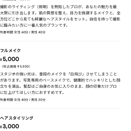
撮影のライティング（照明）を熟知したプロが、あなたの魅力を最
大限に引き出します。肌の質感を整え、目力を強調するメイクと、全
方位どこから見ても綺麗なヘアスタイルをセット。自信を持って撮影
に臨みたい方に一番人気のプランです。
所要時間 女性 60分 / 男性 40分
フルメイク
5,000
¥
（税込価格
¥
5,500
）
スタジオの強い光は、普段のメイクを「白飛び」させてしまうこと
があります。写真専用のベースメイクで、健康的でハッキリとした顔
立ちを演出。髪型はご自身のお気に入りのまま、顔の印象だけプロ
に仕上げてほしい方におすすめです。
所要時間 女性 40分 / 男性 30分
ヘアスタイリング
3,000
¥