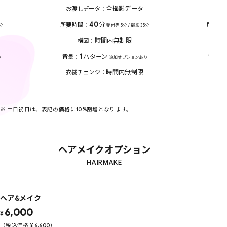
全撮影データ
お渡しデータ
お渡
40
分
所要時間
所要時
分
受付等 5分 / 撮影 35分
時間内無制限
構図
1
パターン
背景
背景
り
追加オプションあり
時間内無制限
衣裳チェンジ
衣裳
※ 土日祝日は、表記の価格に10%割増となります。
ヘアメイクオプション
HAIRMAKE
ヘア&メイク
6,000
¥
（税込価格
¥
6,600
）