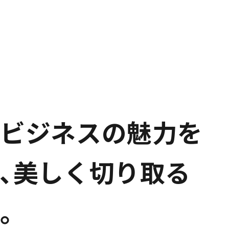
ビ
ジ
ネ
ス
の
魅
力
を
､
美
し
く
切
り
取
る
。