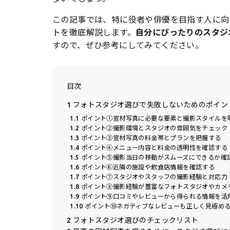
この記事では、特に役者や俳優を目指す人に向
トを徹底解説します。
自分にぴったりのスタジ
すので、ぜひ参考にしてみてください。
目次
1
フォトスタジオ選びで失敗しないためのポイン
1.1
ポイント①宣材写真に必要な要素と撮影スタイルを
1.2
ポイント②撮影環境とスタジオの雰囲気をチェック
1.3
ポイント③宣材写真の料金帯とプランを把握する
1.4
ポイント④メニュー内容と料金の透明性を確認する
1.5
ポイント⑤撮影当日の移動がスムーズにできるか確
1.6
ポイント⑥近隣の施設や飲食店情報を確認する
1.7
ポイント⑦スタジオやスタッフの撮影経験と対応力
1.8
ポイント⑧撮影経験が豊富なフォトスタジオやカメ
1.9
ポイント⑨口コミやレビューから得られる情報を活
1.10
ポイント⑩ネガティブなレビューも正しく見極め
2
フォトスタジオ選びのチェックリスト