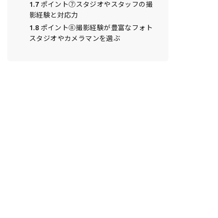
1.7
ポイント⑦スタジオやスタッフの撮
影経験と対応力
1.8
ポイント⑧撮影経験が豊富なフォト
スタジオやカメラマンを選ぶ
1.9
ポイント⑨口コミやレビューから得
られる情報を活用する
2
フォトスタジオ選びのチェックリス
1.10
ポイント⑩ネガティブなレビュー
ト
も正しく見極める
3
最高の宣材写真を撮るために、スタ
ジオ選びにこだわろう