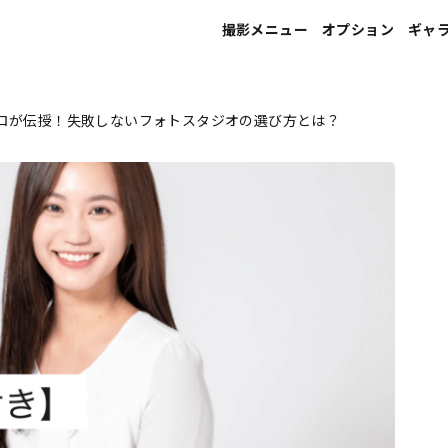
撮影メニュー
オプション
ギャ
宣材写真
ヘアメイク
ロが伝授！失敗しないフォトスタジオの選び方とは？
プロフィール写真
フォトレタッチ
就活写真
印刷
就活写真（エアライン向け）
家族写真
婚活･マッチングアプリ写真
ウエディング写真
マタニティ写真