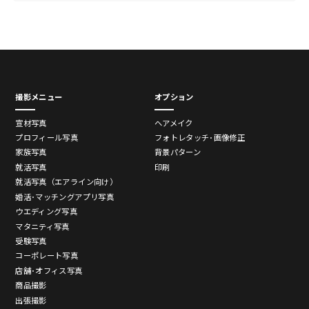
6.3
社員証（セキュリティカード）の写真
7
ビジネスプロフィール写真でビジネスチャンスを広げよ
う
撮影メニュー
オプション
宣材写真
ヘアメイク
プロフィール写真
フォトレタッチ･画像修正
家族写真
背景パターン
就活写真
印刷
就活写真（エアライン向け）
婚活･マッチングアプリ写真
ウエディング写真
マタニティ写真
受験写真
コーポレート写真
店舗･オフィス写真
商品撮影
出張撮影