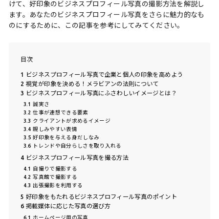
けて、好印象のビジネスプロフィール写真の撮影方法を解説し
ます。あなたのビジネスプロフィール写真をさらに魅力的なも
のにするために、この記事を参考にしてみてください。
目次
1
ビジネスプロフィール写真で企業と個人の印象を高めよう
2
視覚が印象を決める！メラビアンの法則について
3
ビジネスプロフィール写真にふさわしいイメージとは？
3.1
誠実さ
3.2
仕事が連想できる要素
3.3
クライアントが求めるイメージ
3.4
親しみやすい表情
3.5
好印象を与える身だしなみ
3.6
トレンドや自分らしさを取り入れる
4
ビジネスプロフィール写真を撮る方法
4.1
自撮りで撮影する
4.2
写真館で撮影する
4.3
出張撮影を利用する
5
好印象をもたれるビジネスプロフィール写真のポイント
6
掲載媒体に応じた写真の選び方
6.1
ホームページ用の写真