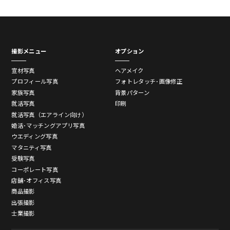
撮影メニュー
オプション
宣材写真
ヘアメイク
プロフィール写真
フォトレタッチ･画像修正
家族写真
背景パターン
就活写真
印刷
就活写真（エアライン向け）
婚活･マッチングアプリ写真
ウエディング写真
マタニティ写真
受験写真
コーポレート写真
店舗･オフィス写真
商品撮影
出張撮影
士業撮影