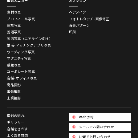
撮影メニュー
オプション
宣材写真
ヘアメイク
プロフィール写真
フォトレタッチ･画像修正
家族写真
背景パターン
就活写真
印刷
就活写真（エアライン向け）
婚活･マッチングアプリ写真
ウエディング写真
マタニティ写真
受験写真
コーポレート写真
店舗･オフィス写真
商品撮影
出張撮影
士業撮影
撮影の流れ
Web予約
ギャラリー
メールでお問い合わせ
店舗をさがす
よくある質問
LINEでお問い合わせ