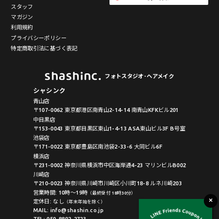
スタッフ
マガジン
利用規約
プライバシーポリシー
特定商取引法に基づく表記
フォトスタジオ･ヘアメイク
シャシンク
青山店
〒107-0062 東京都港区南青山2-14-14 南青山KFKビル201
中目黒店
〒153-0043 東京都目黒区東山1-4-13 ASA東山ビル3F B号室
池袋店
〒171-0022 東京都豊島区南池袋2-33-6 大同ビル6F
横浜店
〒231-0002 神奈川県横浜市中区海岸通4-23 マリンビルB002
川崎店
〒210-0023 神奈川県川崎市川崎区小川町18-8 ルネ川崎203
営業時間: 10時〜19時
（最終受付 18時30分）
定休日: なし
（年末年始を除く）
MAIL: info@shashin.co.jp
TEL: 050-8892-2723