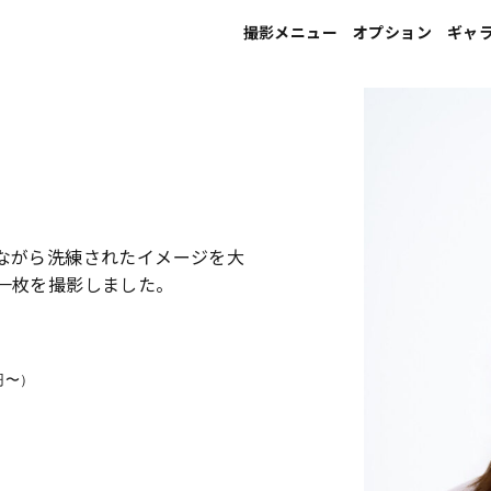
撮影メニュー
オプション
ギャ
宣材写真
ヘアメイク
プロフィール写真
フォトレタッチ
就活写真
印刷
ながら洗練されたイメージを大
就活写真（エアライン向け）
一枚を撮影しました。
家族写真
婚活･マッチングアプリ写真
0円〜）
ウエディング写真
マタニティ写真