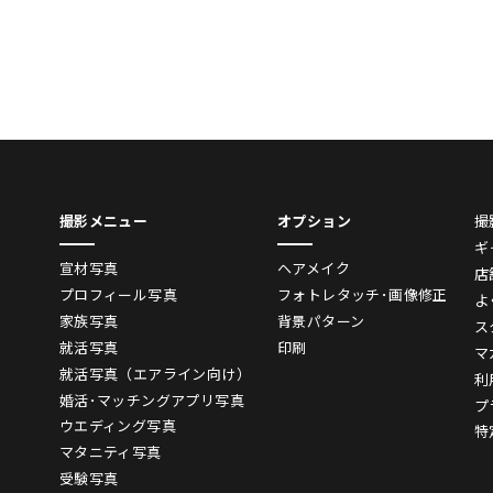
撮影メニュー
オプション
撮
ギ
宣材写真
ヘアメイク
店
プロフィール写真
フォトレタッチ･画像修正
よ
家族写真
背景パターン
ス
就活写真
印刷
マ
就活写真（エアライン向け）
利
婚活･マッチングアプリ写真
プ
ウエディング写真
特
マタニティ写真
受験写真