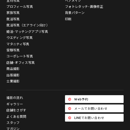
宣材写真
ヘアメイク
プロフィール写真
フォトレタッチ･画像修正
家族写真
背景パターン
就活写真
印刷
就活写真（エアライン向け）
婚活･マッチングアプリ写真
ウエディング写真
マタニティ写真
受験写真
コーポレート写真
店舗･オフィス写真
商品撮影
出張撮影
士業撮影
撮影の流れ
Web予約
ギャラリー
メールでお問い合わせ
店舗をさがす
よくある質問
LINEでお問い合わせ
スタッフ
マガジン