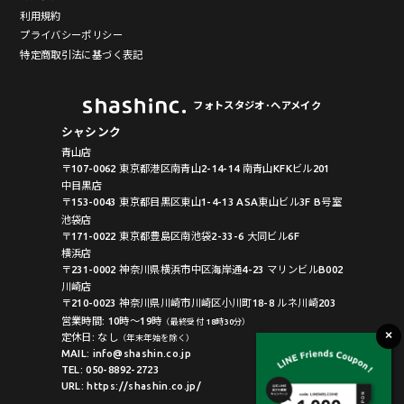
利用規約
プライバシーポリシー
特定商取引法に基づく表記
フォトスタジオ･ヘアメイク
シャシンク
青山店
〒107-0062 東京都港区南青山2-14-14 南青山KFKビル201
中目黒店
〒153-0043 東京都目黒区東山1-4-13 ASA東山ビル3F B号室
池袋店
〒171-0022 東京都豊島区南池袋2-33-6 大同ビル6F
横浜店
〒231-0002 神奈川県横浜市中区海岸通4-23 マリンビルB002
川崎店
〒210-0023 神奈川県川崎市川崎区小川町18-8 ルネ川崎203
営業時間: 10時〜19時
（最終受付 18時30分）
定休日: なし
（年末年始を除く）
MAIL: info@shashin.co.jp
TEL: 050-8892-2723
URL: https://shashin.co.jp/