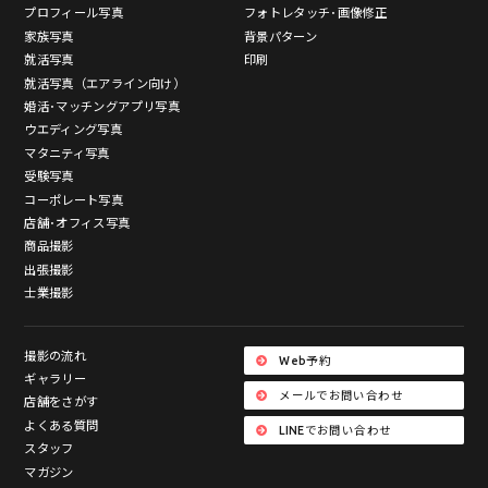
プロフィール写真
フォトレタッチ･画像修正
家族写真
背景パターン
就活写真
印刷
就活写真（エアライン向け）
婚活･マッチングアプリ写真
ウエディング写真
マタニティ写真
受験写真
コーポレート写真
店舗･オフィス写真
商品撮影
出張撮影
士業撮影
撮影の流れ
Web予約
ギャラリー
メールでお問い合わせ
店舗をさがす
よくある質問
LINEでお問い合わせ
スタッフ
マガジン