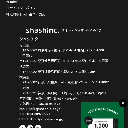
利用規約
プライバシーポリシー
特定商取引法に基づく表記
フォトスタジオ･ヘアメイク
シャシンク
青山店
〒107-0062 東京都港区南青山2-14-14 南青山KFKビル201
中目黒店
〒153-0043 東京都目黒区東山1-4-13 ASA東山ビル3F B号室
池袋店
〒171-0022 東京都豊島区南池袋2-33-6 大同ビル6F
横浜店
〒231-0002 神奈川県横浜市中区海岸通4-23 マリンビルB002
川崎店
〒210-0023 神奈川県川崎市川崎区小川町18-8 ルネ川崎203
営業時間: 10時〜19時
（最終受付 18時30分）
定休日: なし
（年末年始を除く）
MAIL: info@shashin.co.jp
TEL: 050-8892-2723
URL: https://shashin.co.jp/