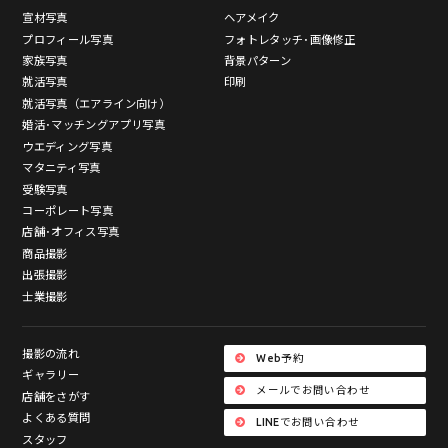
宣材写真
ヘアメイク
プロフィール写真
フォトレタッチ･画像修正
家族写真
背景パターン
就活写真
印刷
就活写真（エアライン向け）
婚活･マッチングアプリ写真
ウエディング写真
マタニティ写真
受験写真
コーポレート写真
店舗･オフィス写真
商品撮影
出張撮影
士業撮影
撮影の流れ
Web予約
ギャラリー
メールでお問い合わせ
店舗をさがす
よくある質問
LINEでお問い合わせ
スタッフ