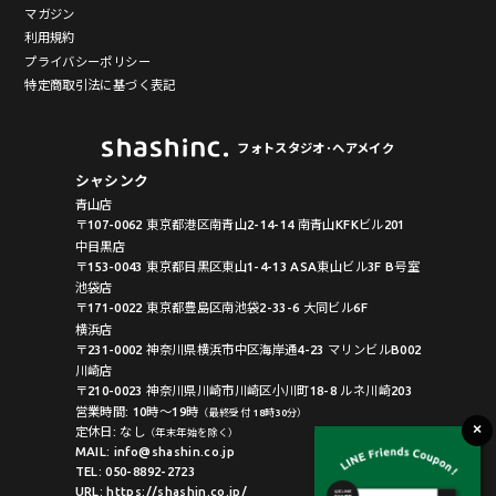
マガジン
利用規約
プライバシーポリシー
特定商取引法に基づく表記
フォトスタジオ･ヘアメイク
シャシンク
青山店
〒107-0062 東京都港区南青山2-14-14 南青山KFKビル201
中目黒店
〒153-0043 東京都目黒区東山1-4-13 ASA東山ビル3F B号室
池袋店
〒171-0022 東京都豊島区南池袋2-33-6 大同ビル6F
横浜店
〒231-0002 神奈川県横浜市中区海岸通4-23 マリンビルB002
川崎店
〒210-0023 神奈川県川崎市川崎区小川町18-8 ルネ川崎203
営業時間: 10時〜19時
（最終受付 18時30分）
定休日: なし
（年末年始を除く）
MAIL: info@shashin.co.jp
TEL: 050-8892-2723
URL: https://shashin.co.jp/