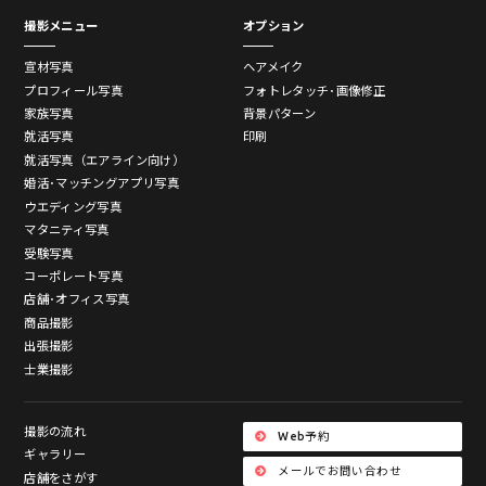
撮影メニュー
オプション
宣材写真
ヘアメイク
プロフィール写真
フォトレタッチ･画像修正
家族写真
背景パターン
就活写真
印刷
就活写真（エアライン向け）
婚活･マッチングアプリ写真
ウエディング写真
マタニティ写真
受験写真
コーポレート写真
店舗･オフィス写真
商品撮影
出張撮影
士業撮影
撮影の流れ
Web予約
ギャラリー
メールでお問い合わせ
店舗をさがす