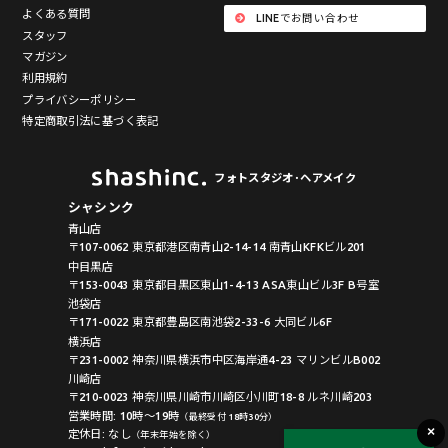
よくある質問
LINEでお問い合わせ
スタッフ
マガジン
利用規約
プライバシーポリシー
特定商取引法に基づく表記
フォトスタジオ･ヘアメイク
シャシンク
青山店
〒107-0062 東京都港区南青山2-14-14 南青山KFKビル201
中目黒店
〒153-0043 東京都目黒区東山1-4-13 ASA東山ビル3F B号室
池袋店
〒171-0022 東京都豊島区南池袋2-33-6 大同ビル6F
横浜店
〒231-0002 神奈川県横浜市中区海岸通4-23 マリンビルB002
川崎店
〒210-0023 神奈川県川崎市川崎区小川町18-8 ルネ川崎203
営業時間: 10時〜19時
（最終受付 18時30分）
定休日: なし
（年末年始を除く）