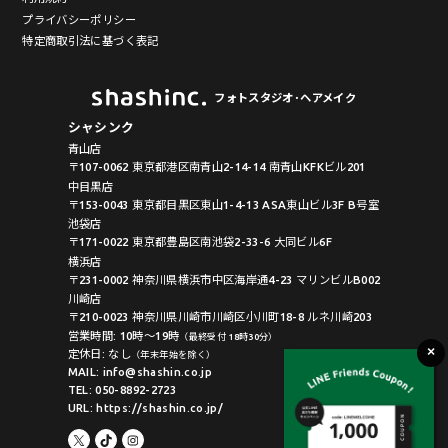
プライバシーポリシー
特定商取引法に基づく表記
フォトスタジオ･ヘアメイク
シャシンク
青山店
〒107-0062 東京都港区南青山2-14-14 南青山KFKビル201
中目黒店
〒153-0043 東京都目黒区東山1-4-13 ASA東山ビル3F B号室
池袋店
〒171-0022 東京都豊島区南池袋2-33-6 大同ビル6F
横浜店
〒231-0002 神奈川県横浜市中区海岸通4-23 マリンビルB002
川崎店
〒210-0023 神奈川県川崎市川崎区小川町18-8 ルネ川崎203
営業時間: 10時〜19時
（最終受付 18時30分）
定休日: なし
（年末年始を除く）
MAIL: info@shashin.co.jp
TEL: 050-8892-2723
URL: https://shashin.co.jp/