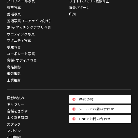
プロフィール写真
フォトレタッチ･画像修正
家族写真
背景パターン
就活写真
印刷
就活写真（エアライン向け）
婚活･マッチングアプリ写真
ウエディング写真
マタニティ写真
受験写真
コーポレート写真
店舗･オフィス写真
商品撮影
出張撮影
士業撮影
撮影の流れ
Web予約
ギャラリー
メールでお問い合わせ
店舗をさがす
よくある質問
LINEでお問い合わせ
スタッフ
マガジン
利用規約