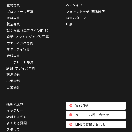
宣材写真
ヘアメイク
プロフィール写真
フォトレタッチ･画像修正
家族写真
背景パターン
就活写真
印刷
就活写真（エアライン向け）
婚活･マッチングアプリ写真
ウエディング写真
マタニティ写真
受験写真
コーポレート写真
店舗･オフィス写真
商品撮影
出張撮影
士業撮影
撮影の流れ
Web予約
ギャラリー
メールでお問い合わせ
店舗をさがす
よくある質問
LINEでお問い合わせ
スタッフ