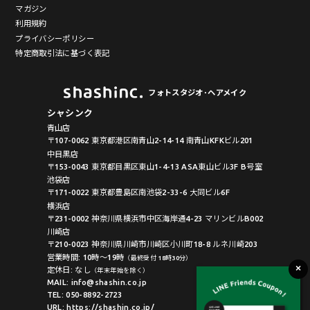
マガジン
利用規約
プライバシーポリシー
特定商取引法に基づく表記
フォトスタジオ･ヘアメイク
シャシンク
青山店
〒107-0062 東京都港区南青山2-14-14 南青山KFKビル201
中目黒店
〒153-0043 東京都目黒区東山1-4-13 ASA東山ビル3F B号室
池袋店
〒171-0022 東京都豊島区南池袋2-33-6 大同ビル6F
横浜店
〒231-0002 神奈川県横浜市中区海岸通4-23 マリンビルB002
川崎店
〒210-0023 神奈川県川崎市川崎区小川町18-8 ルネ川崎203
営業時間: 10時〜19時
（最終受付 18時30分）
定休日: なし
（年末年始を除く）
MAIL: info@shashin.co.jp
TEL: 050-8892-2723
URL: https://shashin.co.jp/