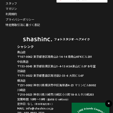
スタッフ
マガジン
利用規約
プライバシーポリシー
特定商取引法に基づく表記
フォトスタジオ･ヘアメイク
シャシンク
青山店
〒107-0062 東京都港区南青山2-14-14 南青山KFKビル201
中目黒店
〒153-0043 東京都目黒区東山1-4-13 ASA東山ビル3F B号室
池袋店
〒171-0022 東京都豊島区南池袋2-33-6 大同ビル6F
横浜店
〒231-0002 神奈川県横浜市中区海岸通4-23 マリンビルB002
川崎店
〒210-0023 神奈川県川崎市川崎区小川町18-8 ルネ川崎203
営業時間: 10時〜19時
（最終受付 18時30分）
定休日: なし
（年末年始を除く）
MAIL: info@shashin.co.jp
TEL: 050-8892-2723