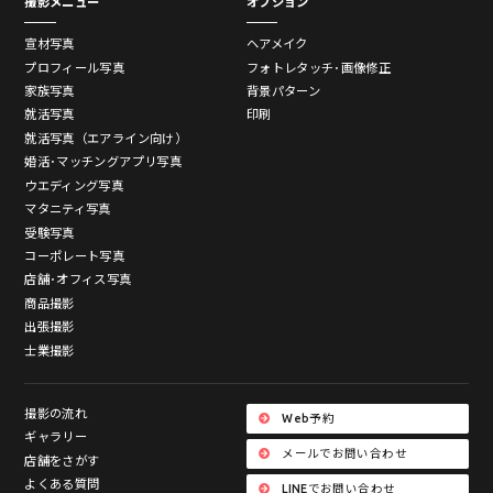
撮影メニュー
オプション
宣材写真
ヘアメイク
プロフィール写真
フォトレタッチ･画像修正
家族写真
背景パターン
就活写真
印刷
就活写真（エアライン向け）
婚活･マッチングアプリ写真
ウエディング写真
マタニティ写真
受験写真
コーポレート写真
店舗･オフィス写真
商品撮影
出張撮影
士業撮影
撮影の流れ
Web予約
ギャラリー
メールでお問い合わせ
店舗をさがす
よくある質問
LINEでお問い合わせ