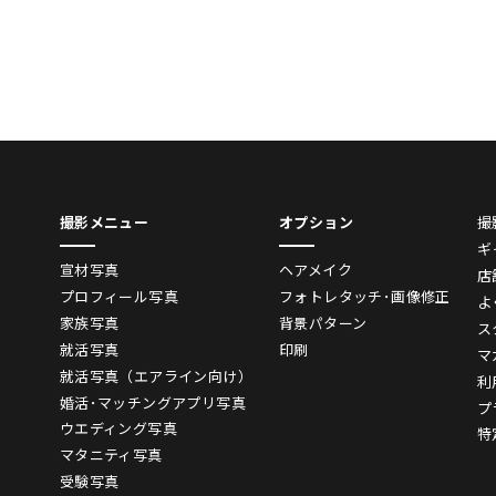
撮影メニュー
オプション
撮
ギ
宣材写真
ヘアメイク
店
プロフィール写真
フォトレタッチ･画像修正
よ
家族写真
背景パターン
ス
就活写真
印刷
マ
就活写真（エアライン向け）
利
婚活･マッチングアプリ写真
プ
ウエディング写真
特
マタニティ写真
受験写真