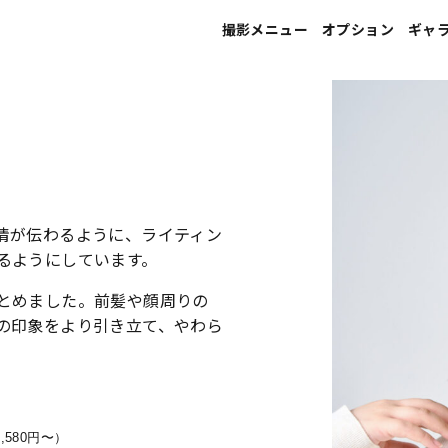
撮影メニュー
オプション
ギャ
宣材写真
ヘアメイク
プロフィール写真
フォトレタッチ
就活写真
印刷
情が伝わるように、ライティン
就活写真（エアライン向け）
るようにしています。
家族写真
とめました。前髪や顔周りの
の印象をより引き立て、やわら
婚活･マッチングアプリ写真
ウエディング写真
マタニティ写真
,580円〜）