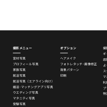
撮影メニュー
オプション
撮
ギ
宣材写真
ヘアメイク
店
プロフィール写真
フォトレタッチ･画像修正
よ
家族写真
背景パターン
ス
就活写真
印刷
マ
就活写真（エアライン向け）
利
婚活･マッチングアプリ写真
プ
ウエディング写真
特
マタニティ写真
受験写真