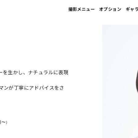
撮影メニュー
オプション
ギャ
宣材写真
ヘアメイク
プロフィール写真
フォトレタッチ
就活写真
印刷
ーを生かし、ナチュラルに表現
就活写真（エアライン向け）
マンが丁寧にアドバイスをさ
家族写真
婚活･マッチングアプリ写真
ウエディング写真
0円〜）
マタニティ写真