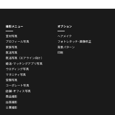
撮影メニュー
オプション
宣材写真
ヘアメイク
プロフィール写真
フォトレタッチ･画像修正
家族写真
背景パターン
就活写真
印刷
就活写真（エアライン向け）
婚活･マッチングアプリ写真
ウエディング写真
マタニティ写真
受験写真
コーポレート写真
店舗･オフィス写真
商品撮影
出張撮影
士業撮影