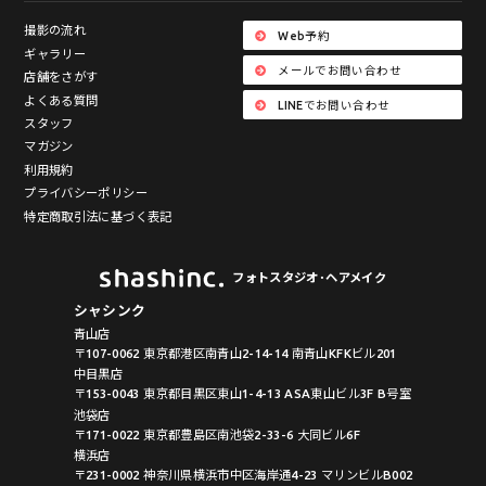
撮影の流れ
Web予約
ギャラリー
メールでお問い合わせ
店舗をさがす
よくある質問
LINEでお問い合わせ
スタッフ
マガジン
利用規約
プライバシーポリシー
特定商取引法に基づく表記
フォトスタジオ･ヘアメイク
シャシンク
青山店
〒107-0062 東京都港区南青山2-14-14 南青山KFKビル201
中目黒店
〒153-0043 東京都目黒区東山1-4-13 ASA東山ビル3F B号室
池袋店
〒171-0022 東京都豊島区南池袋2-33-6 大同ビル6F
横浜店
〒231-0002 神奈川県横浜市中区海岸通4-23 マリンビルB002