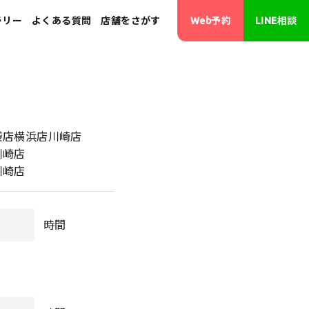
ラリー
よくある質問
店舗をさがす
Web予約
LINE相談
･画像修正
袋店横浜店川崎店
川崎店
川崎店
時間