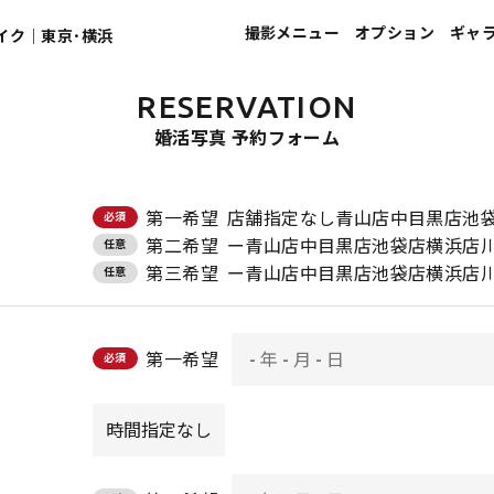
撮影メニュー
オプション
ギャ
イク｜東京･横浜
RESERVATION
宣材写真
ヘアメイク
婚活写真 予約フォーム
プロフィール写真
フォトレタッチ
第一希望
店舗指定なし青山店中目黒店池
必須
就活写真
印刷
第二希望
ー青山店中目黒店池袋店横浜店
任意
就活写真（エアライン向け）
第三希望
ー青山店中目黒店池袋店横浜店
任意
家族写真
第一希望
必須
婚活･マッチングアプリ写真
ウエディング写真
マタニティ写真