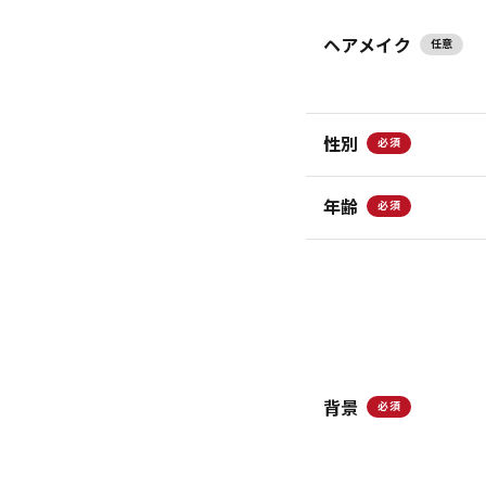
ヘアメイク
任意
性別
必須
年齢
必須
背景
必須