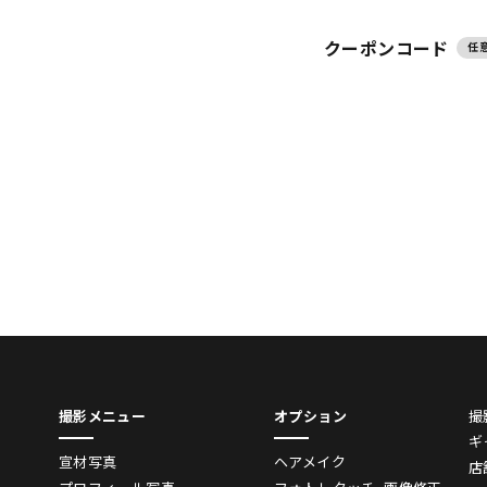
クーポンコード
任
撮影メニュー
オプション
撮
ギ
宣材写真
ヘアメイク
店