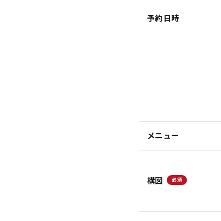
予約日時
メニュー
構図
必須