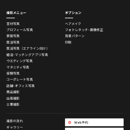
撮影メニュー
オプション
宣材写真
ヘアメイク
プロフィール写真
フォトレタッチ･画像修正
家族写真
背景パターン
就活写真
印刷
就活写真（エアライン向け）
婚活･マッチングアプリ写真
ウエディング写真
マタニティ写真
受験写真
コーポレート写真
店舗･オフィス写真
商品撮影
出張撮影
士業撮影
撮影の流れ
Web予約
ギャラリー