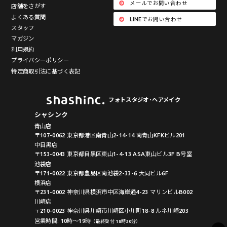
メールでお問い合わせ
店舗をさがす
よくある質問
LINEでお問い合わせ
スタッフ
マガジン
利用規約
プライバシーポリシー
特定商取引法に基づく表記
フォトスタジオ･ヘアメイク
シャシンク
青山店
〒107-0062 東京都港区南青山2-14-14 南青山KFKビル201
中目黒店
〒153-0043 東京都目黒区東山1-4-13 ASA東山ビル3F B号室
池袋店
〒171-0022 東京都豊島区南池袋2-33-6 大同ビル6F
横浜店
〒231-0002 神奈川県横浜市中区海岸通4-23 マリンビルB002
川崎店
〒210-0023 神奈川県川崎市川崎区小川町18-8 ルネ川崎203
営業時間: 10時〜19時
（最終受付 18時30分）