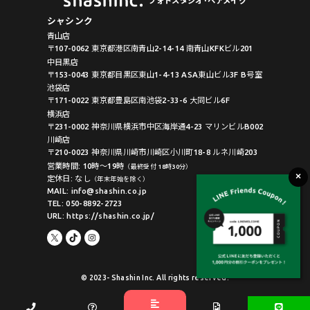
フォトスタジオ･ヘアメイク
シャシンク
青山店
〒107-0062 東京都港区南青山2-14-14 南青山KFKビル201
中目黒店
〒153-0043 東京都目黒区東山1-4-13 ASA東山ビル3F B号室
池袋店
〒171-0022 東京都豊島区南池袋2-33-6 大同ビル6F
横浜店
〒231-0002 神奈川県横浜市中区海岸通4-23 マリンビルB002
川崎店
〒210-0023 神奈川県川崎市川崎区小川町18-8 ルネ川崎203
営業時間: 10時〜19時
（最終受付 18時30分）
定休日: なし
（年末年始を除く）
MAIL: info@shashin.co.jp
TEL: 050-8892-2723
URL: https://shashin.co.jp/
© 2023- Shashin Inc. All rights reserved.