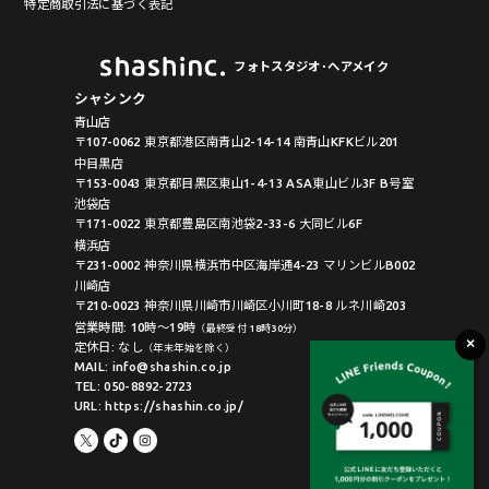
特定商取引法に基づく表記
フォトスタジオ･ヘアメイク
シャシンク
青山店
〒107-0062 東京都港区南青山2-14-14 南青山KFKビル201
中目黒店
〒153-0043 東京都目黒区東山1-4-13 ASA東山ビル3F B号室
池袋店
〒171-0022 東京都豊島区南池袋2-33-6 大同ビル6F
横浜店
〒231-0002 神奈川県横浜市中区海岸通4-23 マリンビルB002
川崎店
〒210-0023 神奈川県川崎市川崎区小川町18-8 ルネ川崎203
営業時間: 10時〜19時
（最終受付 18時30分）
定休日: なし
（年末年始を除く）
MAIL: info@shashin.co.jp
TEL: 050-8892-2723
URL: https://shashin.co.jp/