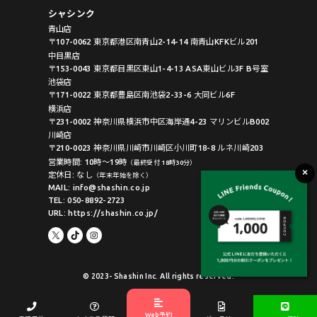
シャシンク
青山店
〒107-0062 東京都港区南青山2-14-14 南青山KFKビル201
中目黒店
〒153-0043 東京都目黒区東山1-4-13 ASA東山ビル3F B号室
池袋店
〒171-0022 東京都豊島区南池袋2-33-6 大同ビル6F
横浜店
〒231-0002 神奈川県横浜市中区海岸通4-23 マリンビルB002
川崎店
〒210-0023 神奈川県川崎市川崎区小川町18-8 ルネ川崎203
営業時間: 10時〜19時
（最終受付 18時30分）
定休日: なし
（年末年始を除く）
MAIL: info@shashin.co.jp
TEL: 050-8892-2723
URL: https://shashin.co.jp/
© 2023- Shashin Inc. All rights reserved.
Web予約