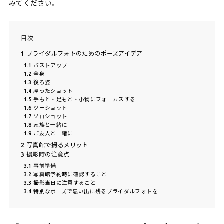
みてください。
目次
1
ブライダルフォトのためのポーズアイデア
1.1
バストアップ
1.2
全身
1.3
後ろ姿
1.4
座ったショット
1.5
手もと・足もと・小物にフォーカスする
1.6
ツーショット
1.7
ソロショット
1.8
家族と一緒に
1.9
ご友人と一緒に
2
写真館で撮るメリット
3
撮影時の注意点
3.1
事前準備
3.2
写真館予約時に確認すること
3.3
撮影当日に注意すること
3.4
特別なポーズで思い出に残るブライダルフォトを