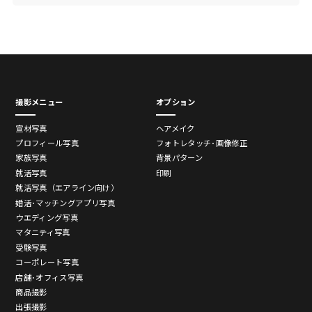
撮影メニュー
オプション
宣材写真
ヘアメイク
プロフィール写真
フォトレタッチ･画像修正
家族写真
背景パターン
就活写真
印刷
就活写真（エアライン向け）
婚活･マッチングアプリ写真
ウエディング写真
マタニティ写真
受験写真
コーポレート写真
店舗･オフィス写真
商品撮影
出張撮影