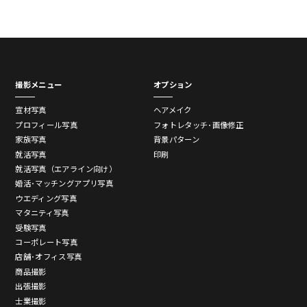
撮影メニュー
オプション
宣材写真
ヘアメイク
プロフィール写真
フォトレタッチ･画像修正
家族写真
背景パターン
就活写真
印刷
就活写真（エアライン向け）
婚活･マッチングアプリ写真
ウエディング写真
マタニティ写真
受験写真
コーポレート写真
店舗･オフィス写真
商品撮影
出張撮影
士業撮影